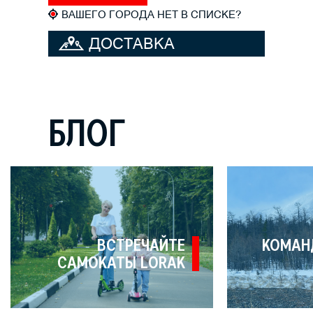
ВАШЕГО ГОРОДА НЕТ В СПИСКЕ?
ДОСТАВКА
ВЕЛОСИПЕДА
БЛОГ
ВСТРЕЧАЙТЕ
КОМАН
САМОКАТЫ LORAK