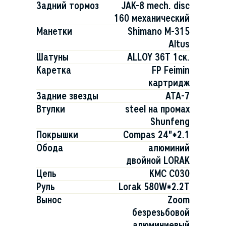
Задний тормоз
JAK-8 mech. disc
160 механический
Манетки
Shimano M-315
Altus
Шатуны
ALLOY 36T 1ск.
Каретка
FP Feimin
картридж
Задние звезды
ATA-7
Втулки
steel на промах
Shunfeng
Покрышки
Compas 24"*2.1
Обода
алюминий
двойной LORAK
Цепь
KMC C030
Руль
Lorak 580W*2.2T
Вынос
Zoom
безрезьбовой
алюминиевый