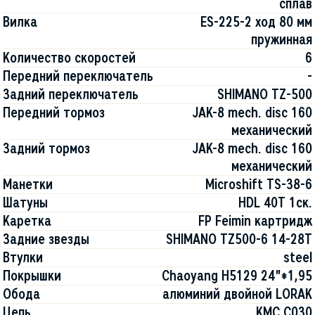
сплав
Вилка
ES-225-2 ход 80 мм
пружинная
Количество скоростей
6
Передний переключатель
-
Задний переключатель
SHIMANO TZ-500
Передний тормоз
JAK-8 mech. disc 160
механический
Задний тормоз
JAK-8 mech. disc 160
механический
Манетки
Microshift TS-38-6
Шатуны
HDL 40T 1ск.
Каретка
FP Feimin картридж
Задние звезды
SHIMANO TZ500-6 14-28T
Втулки
steel
Покрышки
Chaoyang H5129 24"*1,95
Обода
алюминий двойной LORAK
Цепь
KMC C030